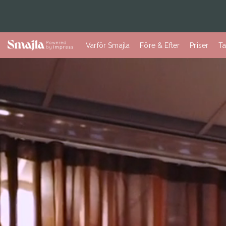
Varför Smajla
Före & Efter
Priser
T