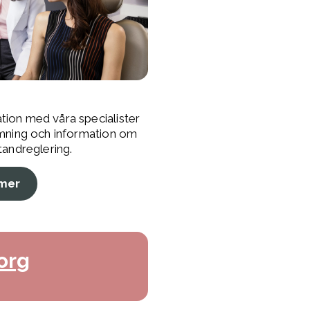
tion med våra specialister
dömning och information om
tandreglering.
mer
org