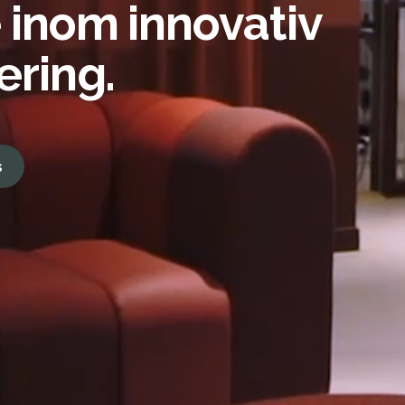
inom innovativ
ering.
s