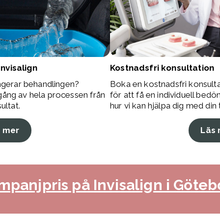
nvisalign
Kostnadsfri konsultation
ungerar behandlingen?
Boka en kostnadsfri konsulta
gång av hela processen från
för att få en individuell be
ultat.
hur vi kan hjälpa dig med din 
s mer
Läs 
mpanjpris på Invisalign i Göteb