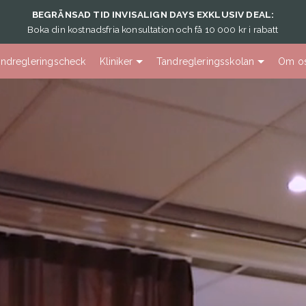
BEGRÄNSAD TID INVISALIGN DAYS EXKLUSIV DEAL:
Boka din kostnadsfria konsultation och få 10 000 kr i rabatt
andregleringscheck
Kliniker
Tandregleringsskolan
Om o