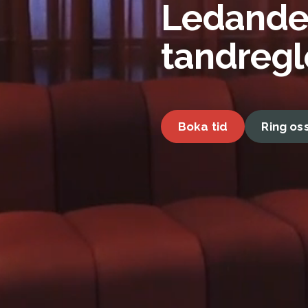
Ledande 
tandregl
Boka tid
Ring os