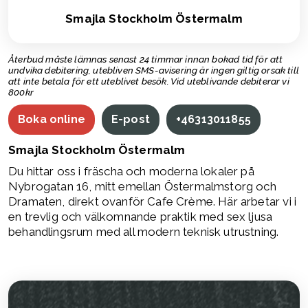
Smajla Stockholm Östermalm
Återbud måste lämnas senast 24 timmar innan bokad tid för att
undvika debitering, utebliven SMS-avisering är ingen giltig orsak till
att inte betala för ett uteblivet besök. Vid uteblivande debiterar vi
800kr
Boka online
E-post
+46313011855
Smajla Stockholm Östermalm
Du hittar oss i fräscha och moderna lokaler på
Nybrogatan 16, mitt emellan Östermalmstorg och
Dramaten, direkt ovanför Cafe Crème. Här arbetar vi i
en trevlig och välkomnande praktik med sex ljusa
behandlingsrum med all modern teknisk utrustning.