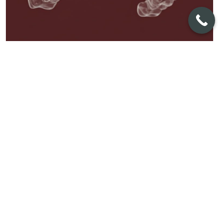
Komplex
AVANCERADE BETTFEL
1 954:-
PER MÅNAD
(läs mer)
ELLER
44 900:-