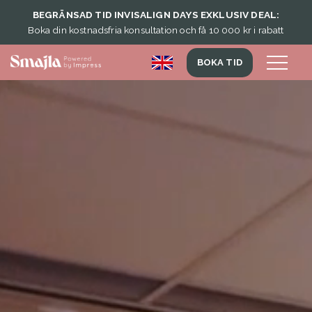
BEGRÄNSAD TID INVISALIGN DAYS EXKLUSIV DEAL:
Boka din kostnadsfria konsultation och få 10 000 kr i rabatt
BOKA TID