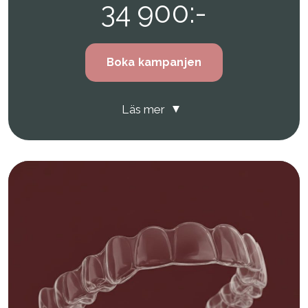
34 900:-
Boka kampanjen
Läs mer